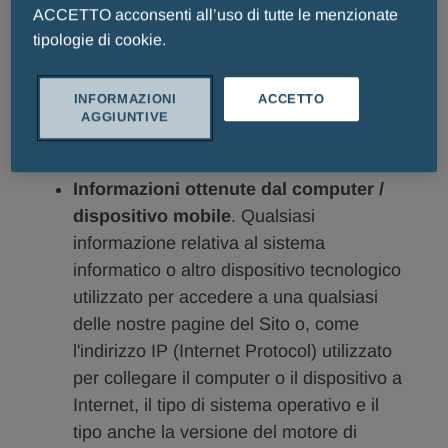
Informazioni sullo stato di salute
. In
ACCETTO acconsenti all’uso di tutte le menzionate
caso di contatto con la Società in merito a
tipologie di cookie.
un effetto collaterale potenzialmente
correlato al trattamento di una malattia
INFORMAZIONI
ACCETTO
(ad es. in caso di farmacovigilanza),
AGGIUNTIVE
abbiamo l'obbligo legale di raccogliere ed
elaborare questo tipo di informazioni.
Informazioni ottenute dal computer /
dispositivo mobile
. Qualsiasi
informazione relativa al sistema
informatico o altro dispositivo tecnologico
utilizzato per accedere a una qualsiasi
delle nostre pagine del Sito o, come
l'indirizzo IP (Internet Protocol) utilizzato
per collegare il computer o il dispositivo a
Internet, il tipo di sistema operativo e il
tipo anche la versione del motore di