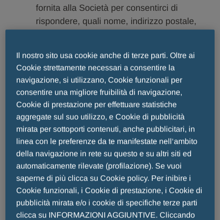
fornita alla Società per consentirci di
rispondere, quali nome, indirizzo postale,
indirizzo e-mail, dettagli sui social network
o numero di telefono. In funzione della
Il nostro sito usa cookie anche di terze parti. Oltre ai
natura della richiesta dell'utente,
Cookie strettamente necessari a consentire la
potremmo anche aver bisogno delle
navigazione, si utilizzano, Cookie funzionali per
qualifiche professionali, del contenuto
consentire una migliore fruibilità di navigazione,
della richiesta o dei rapporti e di qualsiasi
Cookie di prestazione per effettuare statistiche
altro dato aggiuntivo che la Società
aggregate sul suo utilizzo, e Cookie di pubblicità
potrebbe acquisire anche da terzi, durante
mirata per sottoporti contenuti, anche pubblicitari, in
lo svolgimento dell’attività.
linea con le preferenze da te manifestate nell‘ambito
Informazioni sull'account utente
. Se
della navigazione in rete su questo e su altri siti ed
automaticamente rilevate (profilazione). Se vuoi
l'utente si è registrato per accedere
saperne di più clicca su Cookie policy. Per inibire i
all’area riservata del Sito aziendale,
Cookie funzionali, i Cookie di prestazione, i Cookie di
raccogliamo i dati di accesso (nome
pubblicità mirata e/o i cookie di specifiche terze parti
utente, password e dati personali).
clicca su INFORMAZIONI AGGIUNTIVE. Cliccando