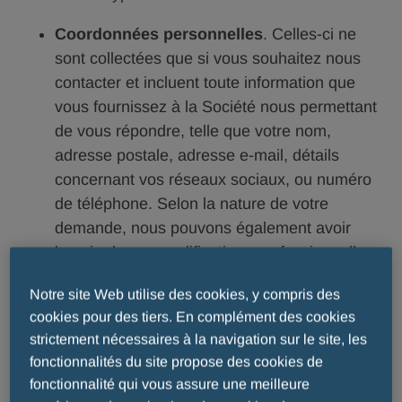
Coordonnées personnelles
. Celles-ci ne
sont collectées que si vous souhaitez nous
contacter et incluent toute information que
vous fournissez à la Société nous permettant
de vous répondre, telle que votre nom,
adresse postale, adresse e-mail, détails
concernant vos réseaux sociaux, ou numéro
de téléphone. Selon la nature de votre
demande, nous pouvons également avoir
besoin de vos qualifications professionnelles,
le contenu de votre demande ou rapports et
Notre site Web utilise des cookies, y compris des
toute donnée supplémentaire que la Société
cookies pour des tiers. En complément des cookies
peut être amenée à obtenir, y compris de
strictement nécessaires à la navigation sur le site, les
tiers, dans le cadre des activités concernées.
fonctionnalités du site propose des cookies de
Informations de Compte utilisateur
. Si
fonctionnalité qui vous assure une meilleure
vous vous êtes enregistré pour accéder à un