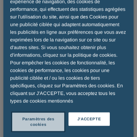
expérience de navigation, des cookies de
Site Web de la Société, nous collectons vos
performance, qui effectuent des statistiques agrégées
coordonnées d’accès (nom utilisateur, mot de
sur l'utilisation du site, ainsi que des Cookies pour
passe et coordonnées personnelles).
une publicité ciblée qui adaptent automatiquement
Informations relatives à la santé
. Si vous
les publicités en ligne aux préférences que vous avez
prenez contact avec la Société concernant
exprimées lors de la navigation sur ce site ou sur
d'autres sites. Si vous souhaitez obtenir plus
un effet indésirable potentiellement lié au
d'informations, cliquez sur la politique de cookies.
traitement d’une maladie (processus nommé
Pour empêcher les cookies de fonctionnalité, les
pharmacovigilance), nous sommes dans
cookies de performance, les cookies pour une
l’obligation légale de collecter et traiter ce
publicité ciblée et / ou les cookies de tiers
type d’information.
spécifiques, cliquez sur Paramètres des cookies. En
Informations provenant de l’ordinateur /
cliquant sur J'ACCEPTE, vous acceptez tous les
appareil de connexion
. Toute information
types de cookies mentionnés
relative au système informatique ou autre
appareil utilisé pour accéder à l’une de nos
Paramètres des
J'ACCEPTE
pages Internet ou applications, telle
cookies
qu’adresse du Protocole Internet (IP) utilisée