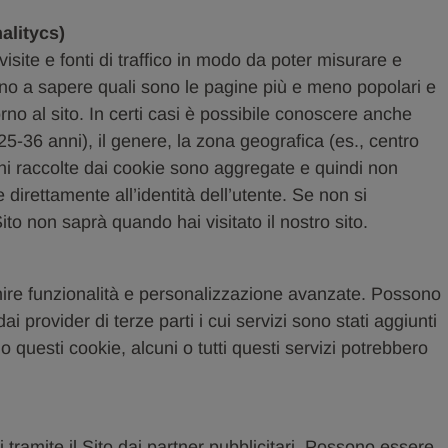
alitycs)
isite e fonti di traffico in modo da poter misurare e
vono a sapere quali sono le pagine più e meno popolari e
rno al sito. In certi casi è possibile conoscere anche
25-36 anni), il genere, la zona geografica (es., centro
zioni raccolte dai cookie sono aggregate e quindi non
e direttamente all’identità dell’utente. Se non si
ito non saprà quando hai visitato il nostro sito.
nire funzionalità e personalizzazione avanzate. Possono
i provider di terze parti i cui servizi sono stati aggiunti
o questi cookie, alcuni o tutti questi servizi potrebbero
tramite il Sito dai partner pubblicitari. Possono essere