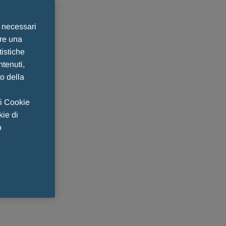
e necessari
ire una
tistiche
ntenuti,
to della
 i Cookie
kie di
o