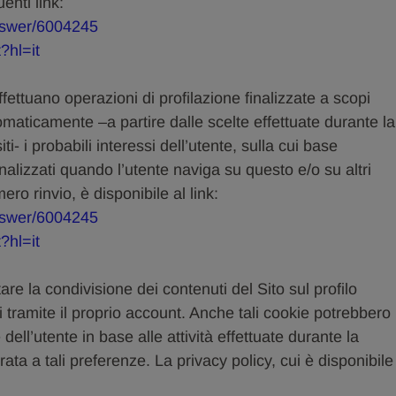
enti link:
answer/6004245
?hl=it
fettuano operazioni di profilazione finalizzate a scopi
tomaticamente –a partire dalle scelte effettuate durante la
ti- i probabili interessi dell’utente, sulla cui base
alizzati quando l’utente naviga su questo e/o su altri
mero rinvio, è disponibile al link:
answer/6004245
?hl=it
tare la condivisione dei contenuti del Sito sul profilo
i tramite il proprio account. Anche tali cookie potrebbero
ll’utente in base alle attività effettuate durante la
ata a tali preferenze. La privacy policy, cui è disponibile