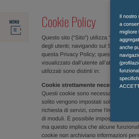
Cookie Policy
Il nostro
MENU
a consent
migliore 
Questo sito (“Sito”) utilizza “cookie” pe
aggregate
degli utenti; navigando sul Sito, l’utent
anche pub
questa Privacy Policy; questa informati
navigazio
visualizzato dall’utente all’atto della 
(profilaz
utilizzati sono distinti in:
funzional
specific
Cookie strettamente necessari
ACCETTO 
Questi cookie sono necessari per il fun
solito vengono impostati solo in risposta
richiesta di servizi, come l'impostazion
di moduli. È possibile impostare il brow
ma questo implica che alcune funzional
cookie non archiviano informazioni pers