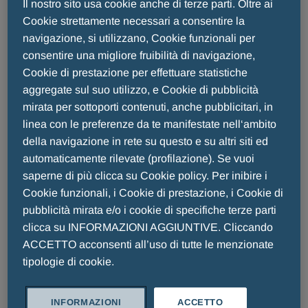
Il nostro sito usa cookie anche di terze parti. Oltre ai
Lavorare in Menarini significa, che i
Cookie strettamente necessari a consentire la
dipendenti Menarini fanno la differenza,
navigazione, si utilizzano, Cookie funzionali per
ogni giorno. Per realizzare la nostra
consentire una migliore fruibilità di navigazione,
missione, cerchiamo costantemente i
Cookie di prestazione per effettuare statistiche
migliori talenti, persone che sappiano
aggregate sul suo utilizzo, e Cookie di pubblicità
lavorare in gruppo e che dimostrino
mirata per sottoporti contenuti, anche pubblicitari, in
iniziativa, flessibilità ed entusiasmo.
linea con le preferenze da te manifestate nell‘ambito
Persone pragmatiche e capaci di lavorare
della navigazione in rete su questo e su altri siti ed
per raggiungere i propri obiettivi, portando
automaticamente rilevate (profilazione). Se vuoi
valore aggiunto alla posizione che saranno
saperne di più clicca su Cookie policy. Per inibire i
chiamate a ricoprire.
Cookie funzionali, i Cookie di prestazione, i Cookie di
pubblicità mirata e/o i cookie di specifiche terze parti
clicca su INFORMAZIONI AGGIUNTIVE. Cliccando
ACCETTO acconsenti all’uso di tutte le menzionate
tipologie di cookie.
INFORMAZIONI
ACCETTO