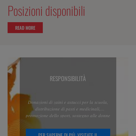
Posizioni disponibili
READ MORE
RESPONSIBILITÀ
Donazioni di zaini e astucci per la scuola,
distribuzione di pasti e medicinali,
promozione dello sport, sostegno alle donne
in gravidanza e molto altro: essere
responsabili di Menarini significa
PER SAPERNE DI PIÙ, VISITATE IL
trasformare le buone intenzioni in sforzi