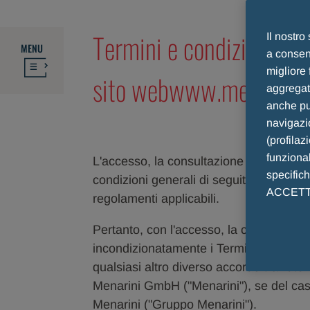
Termini e condizioni gene
Il nostro
MENU
a consent
migliore 
sito webwww.menarini.ch
aggregate
anche pub
navigazio
(profilaz
funzional
L'accesso, la consultazione e l'utilizzo 
specific
condizioni generali di seguito riportati (
ACCETTO 
regolamenti applicabili.
Pertanto, con l'accesso, la consultazione 
incondizionatamente i Termini e Condi
qualsiasi altro diverso accordo tra l'ute
Menarini GmbH ("Menarini"), se del cas
Menarini ("Gruppo Menarini").