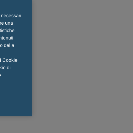
e necessari
ire una
tistiche
ntenuti,
to della
 i Cookie
kie di
o