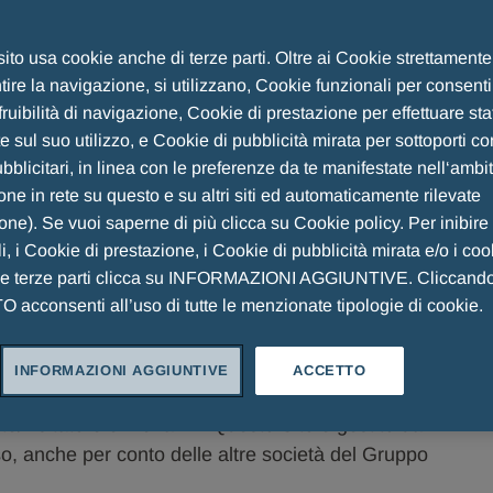
rali per l'accesso e l'utilizzo del
 sito usa cookie anche di terze parti. Oltre ai Cookie strettament
ire la navigazione, si utilizzano, Cookie funzionali per consent
fruibilità di navigazione, Cookie di prestazione per effettuare sta
 (il "Sito Web")
 sul suo utilizzo, e Cookie di pubblicità mirata per sottoporti co
blicitari, in linea con le preferenze da te manifestate nell‘ambi
ne in rete su questo e su altri siti ed automaticamente rilevate
ione). Se vuoi saperne di più clicca su Cookie policy. Per inibire
i, i Cookie di prestazione, i Cookie di pubblicità mirata e/o i coo
di questo Sito Web sono soggetti ai termini e alle
he terze parti clicca su INFORMAZIONI AGGIUNTIVE. Cliccand
di seguito "Termini e Condizioni") e alle leggi e ai
acconsenti all’uso di tutte le menzionate tipologie di cookie.
e l'utilizzo del Sito l'utente/visitatore accetta
INFORMAZIONI AGGIUNTIVE
ACCETTO
zioni e concorda
sulla non validità e l'inefficacia di
nte/visitatore e Menarini. Questo Sito è gestito da A.
o, anche per conto delle altre società del Gruppo