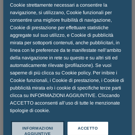
consegna
Cookie strettamente necessari a consentire la
navigazione, si utilizzano, Cookie funzionali per
consentire una migliore fruibilità di navigazione,
Cookie di prestazione per effettuare statistiche
Prodotti medicinali e dispositivi medici
aggregate sul suo utilizzo, e Cookie di pubblicità
mirata per sottoporti contenuti, anche pubblicitari, in
Menarini
linea con le preferenze da te manifestate nell‘ambito
della navigazione in rete su questo e su altri siti ed
automaticamente rilevate (profilazione). Se vuoi
saperne di più clicca su Cookie policy. Per inibire i
Condizioni di vendita e
Cookie funzionali, i Cookie di prestazione, i Cookie di
consegna farmacie
pubblicità mirata e/o i cookie di specifiche terze parti
clicca su INFORMAZIONI AGGIUNTIVE. Cliccando
ACCETTO acconsenti all’uso di tutte le menzionate
tipologie di cookie.
DOWNLOAD PDF
INFORMAZIONI
ACCETTO
AGGIUNTIVE