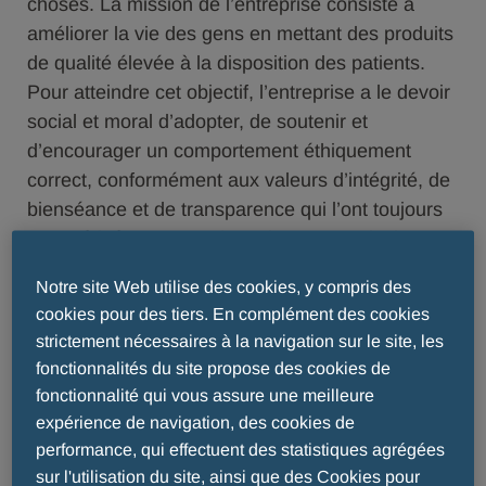
choses. La mission de l’entreprise consiste à
améliorer la vie des gens en mettant des produits
de qualité élevée à la disposition des patients.
Pour atteindre cet objectif, l’entreprise a le devoir
social et moral d’adopter, de soutenir et
d’encourager un comportement éthiquement
correct, conformément aux valeurs d’intégrité, de
bienséance et de transparence qui l’ont toujours
caractérisée. L’entreprise adopte ces principes et
s’oppose à toute action ou démarche susceptible
Notre site Web utilise des cookies, y compris des
d’encourager, voire de tolérer, un comportement
cookies pour des tiers. En complément des cookies
qui ne s’y conforme pas. L’entreprise est active
strictement nécessaires à la navigation sur le site, les
dans des secteurs soumis à des règles
fonctionnalités du site propose des cookies de
spécifiques ; toute discussion doit donc être
fonctionnalité qui vous assure une meilleure
conforme aux conditions d’utilisation ci-dessous.
expérience de navigation, des cookies de
Vos données seront traitées conformément à la
performance, qui effectuent des statistiques agrégées
législation applicable. Veuillez cliquer
ici
pour
sur l'utilisation du site, ainsi que des Cookies pour