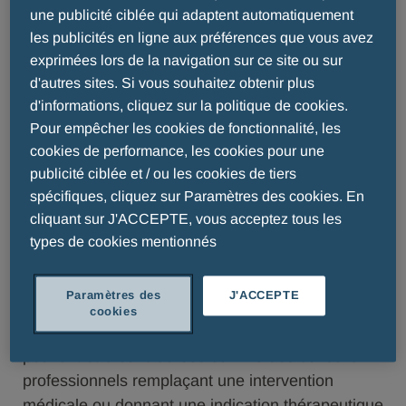
obtenir davantage d’informations.
une publicité ciblée qui adaptent automatiquement
les publicités en ligne aux préférences que vous avez
exprimées lors de la navigation sur ce site ou sur
Tout utilisateur qui publie un message sur l’un des
d'autres sites. Si vous souhaitez obtenir plus
canaux ou qui répond à l’une des contributions
d'informations, cliquez sur la politique de cookies.
qui y sont publiées accepte de se conformer aux
Pour empêcher les cookies de fonctionnalité, les
présentes conditions d’utilisation. Celles-ci
cookies de performance, les cookies pour une
s’appliquent en plus des conditions d’utilisation ou
publicité ciblée et / ou les cookies de tiers
autres mentions légales mises à la disposition
spécifiques, cliquez sur Paramètres des cookies. En
des utilisateurs par l’entreprise ou par d’autres
cliquant sur J'ACCEPTE, vous acceptez tous les
entreprises propriétaires des canaux utilisés.
types de cookies mentionnés
Chaque fois que cela est possible, les
Paramètres des
J'ACCEPTE
informations médicales et scientifiques fournies le
cookies
sont à titre d’information uniquement et ne
peuvent être considérées comme des conseils
professionnels remplaçant une intervention
médicale ou donnant une indication thérapeutique