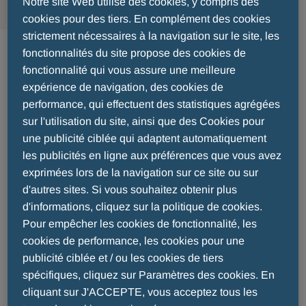
Notre site Web utilise des cookies, y compris des
cookies pour des tiers. En complément des cookies
Allergie et urticaire
strictement nécessaires à la navigation sur le site, les
fonctionnalités du site propose des cookies de
fonctionnalité qui vous assure une meilleure
Les allergies se développent lorsque le système
expérience de navigation, des cookies de
de défense de notre corps (système immunitaire)
performance, qui effectuent des statistiques agrégées
sur l'utilisation du site, ainsi que des Cookies pour
réagit de manière excessive à des substances en
une publicité ciblée qui adaptent automatiquement
principe inoffensives, comme le pollen de
les publicités en ligne aux préférences que vous avez
graminées, les squames d'animaux ou le venin
exprimées lors de la navigation sur ce site ou sur
d'insectes. Cette réaction excessive se manifeste
d'autres sites. Si vous souhaitez obtenir plus
par toute une série d'états différents. Elle peut se
d'informations, cliquez sur la politique de cookies.
présenter sous la forme d'une éruption cutanée
Pour empêcher les cookies de fonctionnalité, les
inoffensive, mais peut aussi se terminer par une
cookies de performance, les cookies pour une
défaillance circulatoire mettant la vie en danger.
publicité ciblée et / ou les cookies de tiers
Le "rhume des foins" est un exemple d'allergie
spécifiques, cliquez sur Paramètres des cookies. En
dans lequel les personnes réagissent de manière
cliquant sur J'ACCEPTE, vous acceptez tous les