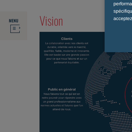
performan
spécifiq
Vision
acceptez
MENU