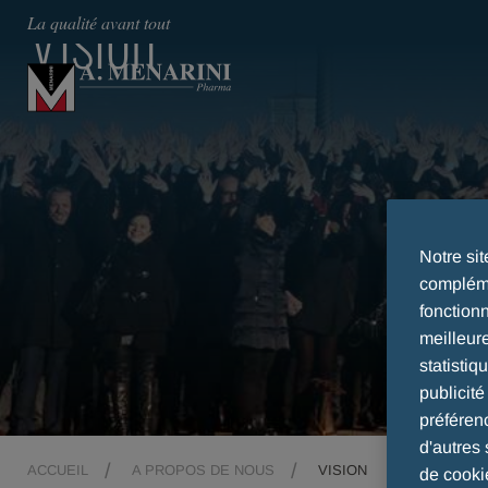
Vision
La qualité avant tout
Notre si
compléme
fonction
meilleur
statistiq
publicit
préféren
d'autres 
ACCUEIL
A PROPOS DE NOUS
VISION
de cooki