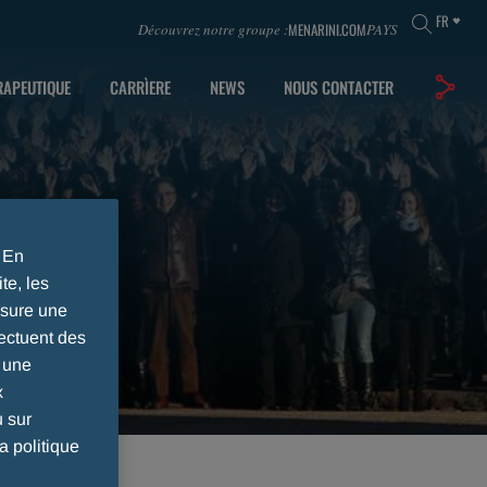
FR
MENARINI.COM
Découvrez notre groupe :
PAYS
RAPEUTIQUE
CARRÌERE
NEWS
NOUS CONTACTER
. En
te, les
ssure une
ectuent des
r une
x
u sur
a politique