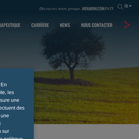
FR
MENARINI.COM
Découvrez notre groupe :
PAYS
RAPEUTIQUE
CARRÌERE
NEWS
NOUS CONTACTER
. En
te, les
ssure une
ectuent des
r une
x
u sur
a politique