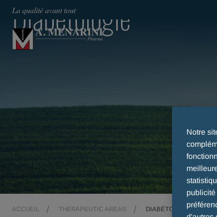
Diabétologie
La qualité avant tout
Notre si
compléme
fonction
meilleur
statistiq
publicit
préféren
ACCUEIL
THERAPEUTIC AREAS
DIABÉTOLOGIE
d'autres 