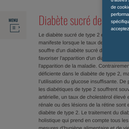
de cooki
Diabète sucré de type 2
performan
MENU
spécifiq
acceptez
Le diabète sucré de type 2 est l'une de
manifeste lorsque le taux de glucose s
1,
souffre d'un diabète sucré de type 2.
favoriser l'apparition d'un diabète sucr
l'apparition de la maladie. Contrairemen
déficiente dans le diabète de type 2, ma
l’utilisation du glucose insuffisante. De
les diabétiques de type 2 souffrent sou
artérielle, un taux de cholestérol élevé 
rénale ou des lésions de la rétine sont
diabète de type 2. Le traitement du di
holistique qui prend en compte tous les
mesures d’hygiène alimentaire et de v