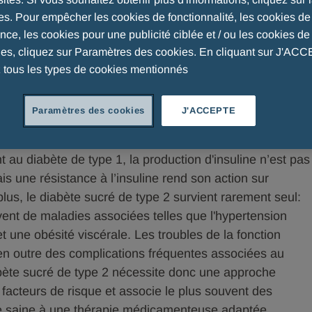
es. Pour empêcher les cookies de fonctionnalité, les cookies de
ce, les cookies pour une publicité ciblée et / ou les cookies de 
ues, cliquez sur Paramètres des cookies. En cliquant sur J'AC
 tous les types de cookies mentionnés
s maladies chroniques les plus fréquentes et se
anguin est élevé. Environ 5% de la population suisse
Paramètres des cookies
J'ACCEPTE
2
Le manque d'activité physique et l'obésité peuvent
é de type 2, mais l’hérédité est souvent responsable de
t au diabète de type 1, la production d'insuline n’est pas
is une résistance à l’insuline rend son action sur
 plus, le diabète sucré de type 2 survient rarement seul:
vent de maladies associées telles que l'hypertension
et une obésité viscérale. Les troubles de la fonction
 en outre des complications fréquentes associées au
abète sucré de type 2 nécessite donc une approche
 facteurs de risque et associe le plus souvent des
ie saine à une thérapie médicamenteuse adaptée.