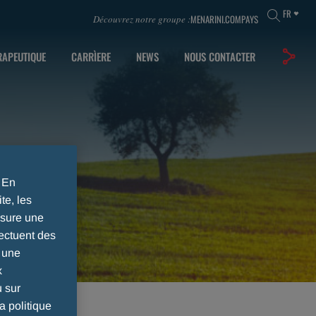
FR
MENARINI.COM
PAYS
Découvrez notre groupe :
RAPEUTIQUE
CARRÌERE
NEWS
NOUS CONTACTER
. En
te, les
ssure une
ectuent des
r une
x
u sur
a politique