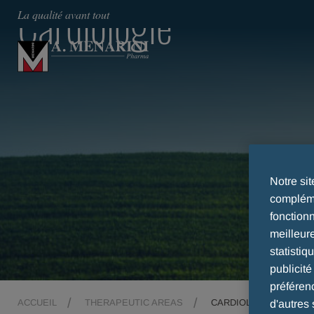
Cardiologie
La qualité avant tout
Notre si
compléme
fonction
meilleur
statistiq
publicit
préféren
ACCUEIL
THERAPEUTIC AREAS
CARDIOLOGIE
d'autres 