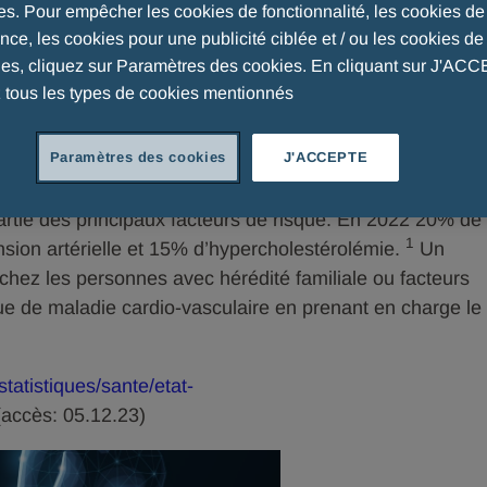
es. Pour empêcher les cookies de fonctionnalité, les cookies de
ce, les cookies pour une publicité ciblée et / ou les cookies de 
res
ues, cliquez sur Paramètres des cookies. En cliquant sur J'AC
 tous les types de cookies mentionnés
ent la première cause de décès et la troisième cause
Paramètres des cookies
J'ACCEPTE
ales maladies cardio-vasculaires sont l’infarctus aigu du
accident vasculaire cérébral. L’hypertension artérielle et
partie des principaux facteurs de risque. En 2022 20% de
1
ension artérielle et 15% d’hypercholestérolémie.
Un
chez les personnes avec hérédité familiale ou facteurs
ue de maladie cardio-vasculaire en prenant en charge le
tatistiques/sante/etat-
accès: 05.12.23)