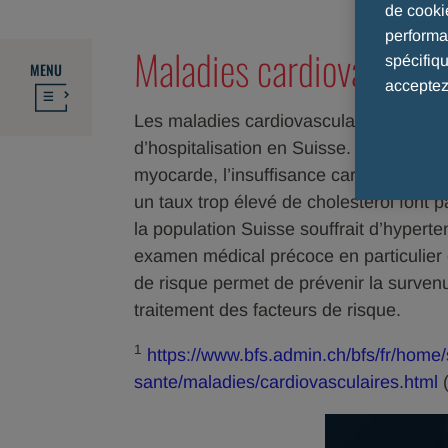
de cooki
performan
Maladies cardiovasculai
spécifiq
MENU
acceptez
Les maladies cardiovasculaires demeur
d’hospitalisation en Suisse. Les princip
myocarde, l’insuffisance cardiaque et l’
un taux trop élevé de cholestérol font 
la population Suisse souffrait d’hypert
examen médical précoce en particulier 
de risque permet de prévenir la surven
traitement des facteurs de risque.
1
https://www.bfs.admin.ch/bfs/fr/home/s
sante/maladies/cardiovasculaires.html
(