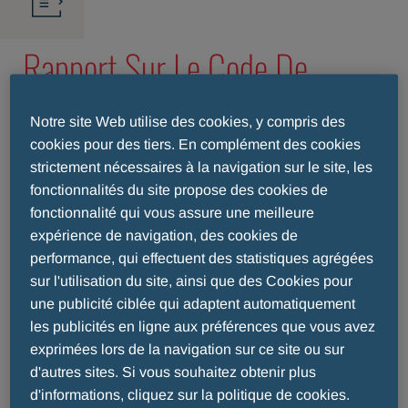
Rapport Sur Le Code De
Transparence Efpia STEMLINE
Notre site Web utilise des cookies, y compris des
cookies pour des tiers. En complément des cookies
strictement nécessaires à la navigation sur le site, les
Publication de données sur l'interaction entre
fonctionnalités du site propose des cookies de
le secteur pharmaceutique et les
fonctionnalité qui vous assure une meilleure
professionnels de la santé ainsi que les
expérience de navigation, des cookies de
organisations de santé
performance, qui effectuent des statistiques agrégées
sur l'utilisation du site, ainsi que des Cookies pour
Depuis 2016, les données relatives à la
une publicité ciblée qui adaptent automatiquement
collaboration professionnelle entre la société
les publicités en ligne aux préférences que vous avez
Stemline Therapeutics Switzerland GmbH et
les
exprimées lors de la navigation sur ce site ou sur
professionnels de la santé
(HCP ; Healthcare
d'autres sites. Si vous souhaitez obtenir plus
Professionals) ainsi que
les organisations de
d'informations, cliquez sur la politique de cookies.
santé
(HCO ; Healthcare Organisations) sont