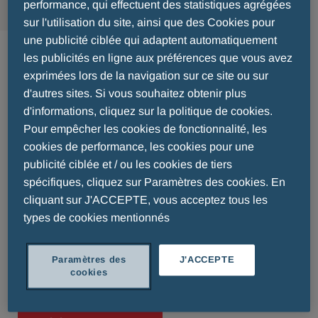
performance, qui effectuent des statistiques agrégées
sur l'utilisation du site, ainsi que des Cookies pour
Code de conduite mondial
une publicité ciblée qui adaptent automatiquement
les publicités en ligne aux préférences que vous avez
exprimées lors de la navigation sur ce site ou sur
Nous menons toujours nos activités avec la plus
d'autres sites. Si vous souhaitez obtenir plus
grande intégrité et selon les normes éthiques les
d'informations, cliquez sur la politique de cookies.
plus élevées. Ces principes font partie intégrante
Pour empêcher les cookies de fonctionnalité, les
de notre ADN. L'éthique et l'intégrité sont les
cookies de performance, les cookies pour une
publicité ciblée et / ou les cookies de tiers
facteurs clés de la pérennité de nos activités tout
spécifiques, cliquez sur Paramètres des cookies. En
au long de notre histoire, car il ne s'agit pas de
cliquant sur J'ACCEPTE, vous acceptez tous les
simples mots mais d'un guide concret qui inspire
types de cookies mentionnés
le comportement quotidien de chacun ainsi que
l'engagement envers la communauté pour des
Paramètres des
J'ACCEPTE
actions conscientes envers nos parties
cookies
prenantes.