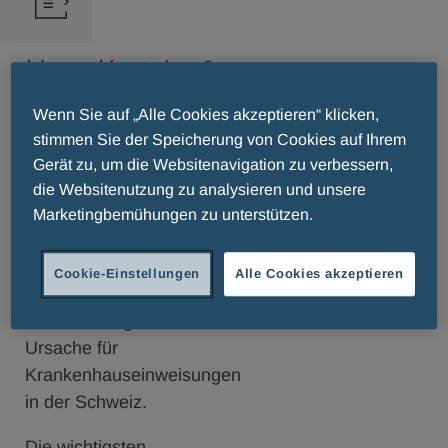
Herz-Kreislauf-
Erkrankungen
Wenn Sie auf „Alle Cookies akzeptieren“ klicken,
stimmen Sie der Speicherung von Cookies auf Ihrem
Gerät zu, um die Websitenavigation zu verbessern,
Herz-Kreislauf-
die Websitenutzung zu analysieren und unsere
Erkrankungen sind
Marketingbemühungen zu unterstützen.
nach wie vor die
häufigste
Cookie-Einstellungen
Alle Cookies akzeptieren
Todesursache und
die dritthäufigste
Ursache für
Krankenhauseinweisungen
in der Schweiz.
Die wichtigsten