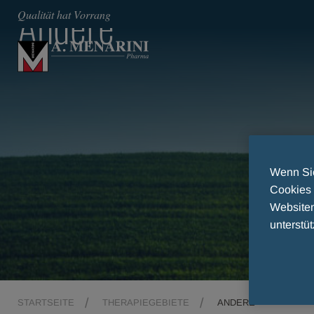
Andere
Qualität hat Vorrang
Wenn Sie
Cookies 
Websiten
unterstüt
STARTSEITE
THERAPIEGEBIETE
ANDERE