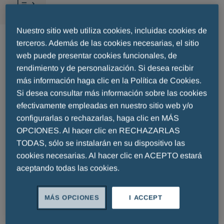
Report a side effect
Nuestro sitio web utiliza cookies, incluidas cookies de
terceros. Además de las cookies necesarias, el sitio
web puede presentar cookies funcionales, de
Fields with * are mandatory.
rendimiento y de personalización. Si desea recibir
más información haga clic en la Política de Cookies.
Si desea consultar más información sobre las cookies
efectivamente empleadas en nuestro sitio web y/o
First Name
Surname
configurarlas o rechazarlas, haga clic en MÁS
OPCIONES. Al hacer clic en RECHAZARLAS
TODAS, sólo se instalarán en su dispositivo las
cookies necesarias. Al hacer clic en ACEPTO estará
aceptando todas las cookies.
Email
Telephone
MÁS OPCIONES
I ACCEPT