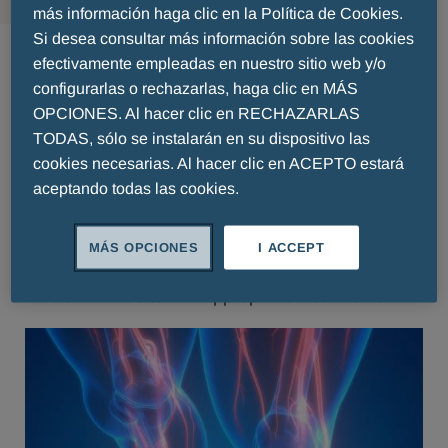
más información haga clic en la Política de Cookies.
Other
Si desea consultar más información sobre las cookies
efectivamente empleadas en nuestro sitio web y/o
configurarlas o rechazarlas, haga clic en MÁS
Varicose veins are widespread and often cause
OPCIONES. Al hacer clic en RECHAZARLAS
pain, heaviness and swollen legs. They can affect
TODAS, sólo se instalarán en su dispositivo las
quality of life. Sports and accidental injuries such
cookies necesarias. Al hacer clic en ACEPTO estará
as bruises, strains and haematomas are common
aceptando todas las cookies.
and can cause pain in muscles and tendons.
These conditions impact quality of life by affecting
MÁS OPCIONES
I ACCEPT
mobility and well-being. It is important to seek
medical advice to find appropriate treatments.