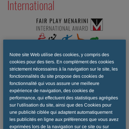
International
Le Fair Play Menarini International Award a été
Notre site Web utilise des cookies, y compris des
cookies pour des tiers. En complément des cookies
créé en 1997 et, depuis 25 ans, il continue à
strictement nécessaires à la navigation sur le site, les
mettre en valeur le meilleur du sport, celui du
fonctionnalités du site propose des cookies de
"fair-play", du respect de soi et de l'adversaire, de
fonctionnalité qui vous assure une meilleure
la non-violence et de la non-discrimination.
expérience de navigation, des cookies de
performance, qui effectuent des statistiques agrégées
Il y a un quart de siècle, le Prix s'est donné pour
sur l'utilisation du site, ainsi que des Cookies pour
mission de sensibiliser les jeunes sportifs à
une publicité ciblée qui adaptent automatiquement
l'importance de devenir des champions
les publicités en ligne aux préférences que vous avez
équitables, de compter sur ses propres forces,
exprimées lors de la navigation sur ce site ou sur