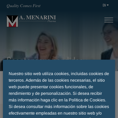
EN
Quality Comes First
Spontaneous candidacy
Nuestro sitio web utiliza cookies, incluidas cookies de
HOME
CAREERS
OPEN POSITIONS
terceros. Además de las cookies necesarias, el sitio
SPONTANEOUS CANDIDACY
web puede presentar cookies funcionales, de
rendimiento y de personalización. Si desea recibir
más información haga clic en la Política de Cookies.
Si desea consultar más información sobre las cookies
MENU
efectivamente empleadas en nuestro sitio web y/o